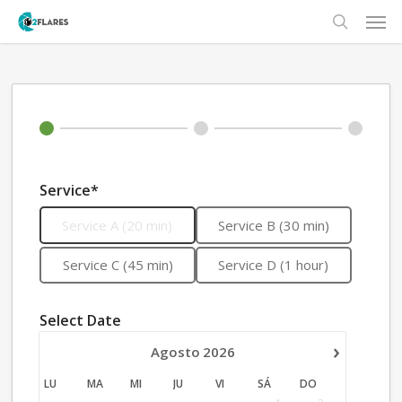
Men
Skip
to
search
main
content
Service*
Service A (20 min)
Service B (30 min)
Service C (45 min)
Service D (1 hour)
Select Date
›
Agosto
2026
LU
MA
MI
JU
VI
SÁ
DO